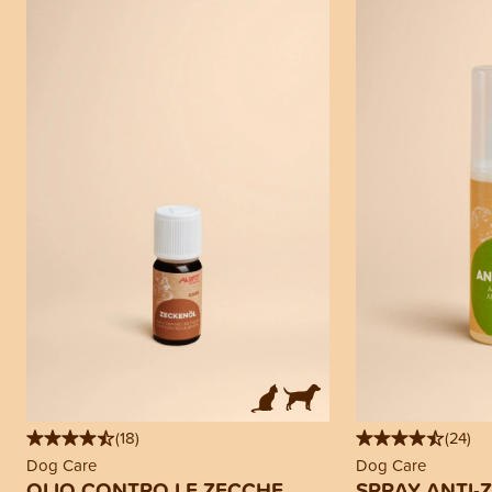
(
18
)
(
24
)
Dog Care
Dog Care
OLIO CONTRO LE ZECCHE
SPRAY ANTI-