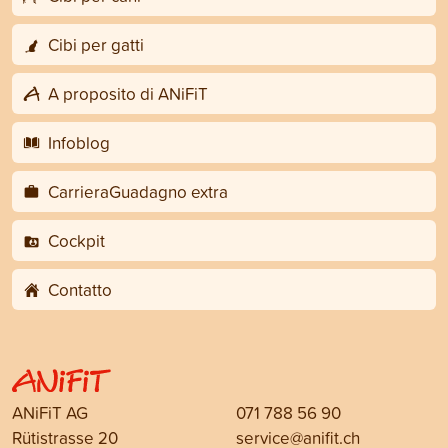
Cibi per gatti
A proposito di ANiFiT
Infoblog
CarrieraGuadagno extra
Cockpit
Contatto
ANiFiT AG
071 788 56 90
Rütistrasse 20
service@anifit.ch