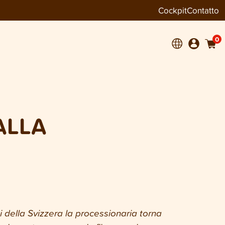
Cockpit
Contatto
0
ALLA
ni della Svizzera la processionaria torna