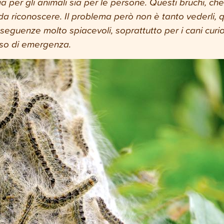
a per gli animali sia per le persone.
Questi bruchi, che
a riconoscere. Il problema però non è tanto vederli, q
eguenze molto spiacevoli, soprattutto per i cani curiosi
caso di emergenza.