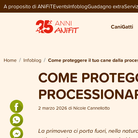
A proposito di ANiFiT
Events
Infoblog
Guadagno extra
Serviz
Cani
Gatti
Home
Infoblog
Come proteggere il tuo cane dalla proce
COME PROTEGG
PROCESSIONA
2 marzo 2026
di
Nicole Cannellotto
La primavera ci porta fuori, nella natur