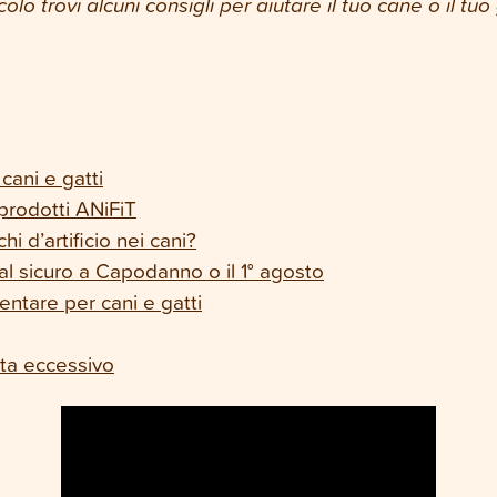
olo trovi alcuni consigli per aiutare il tuo cane o il tuo
cani e gatti
 prodotti ANiFiT
hi d’artificio nei cani?
 al sicuro a Capodanno o il 1° agosto
ntare per cani e gatti
nta eccessivo