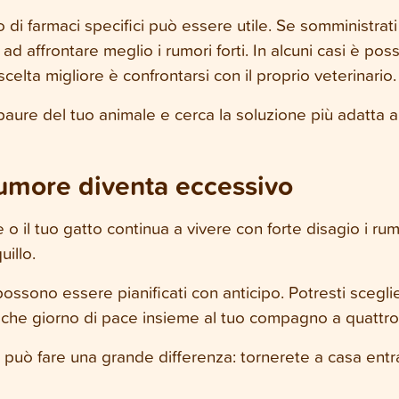
ego di farmaci specifici può essere utile. Se somministrat
 ad affrontare meglio i rumori forti. In alcuni casi è po
celta migliore è confrontarsi con il proprio veterinario.
paure del tuo animale e cerca la soluzione più adatta al
rumore diventa eccessivo
e o il tuo gatto continua a vivere con forte disagio i rumo
uillo.
ssono essere pianificati con anticipo. Potresti scegli
ualche giorno di pace insieme al tuo compagno a quattr
ò fare una grande differenza: tornerete a casa entram