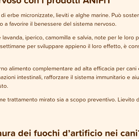
rvoso con i prodotti ANiFiT
i erbe micronizzate, lieviti e alghe marine. Può sostene
o a favorire il benessere del sistema nervoso.
 lavanda, iperico, camomilla e salvia, note per le loro 
ettimane per sviluppare appieno il loro effetto, è cons
o alimento complementare ad alta efficacia per cani e
zioni intestinali, rafforzare il sistema immunitario e ai
sto.
ome trattamento mirato sia a scopo preventivo. Lievito
aura dei fuochi d’artificio nei cani