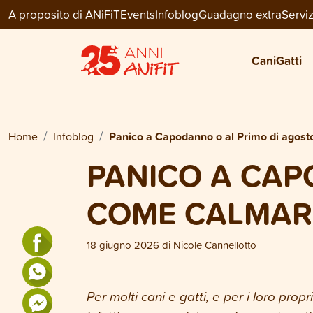
A proposito di ANiFiT
Events
Infoblog
Guadagno extra
Serviz
Cani
Gatti
Home
Infoblog
Panico a Capodanno o al Primo di agosto
PANICO A CAP
COME CALMARE
18 giugno 2026
di
Nicole Cannellotto
Per molti cani e gatti, e per i loro prop