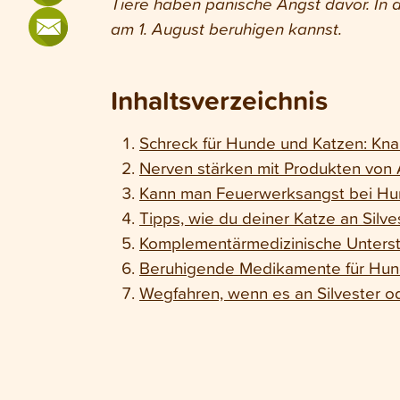
Tiere haben panische Angst davor. In 
am 1. August beruhigen kannst.
Inhaltsverzeichnis
Schreck für Hunde und Katzen: Kn
Nerven stärken mit Produkten von 
Kann man Feuerwerksangst bei Hu
Tipps, wie du deiner Katze an Silv
Komplementärmedizinische Unterst
Beruhigende Medikamente für Hund
Wegfahren, wenn es an Silvester od