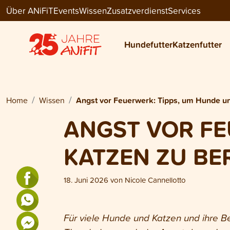
Über ANiFiT
Events
Wissen
Zusatzverdienst
Services
Hundefutter
Katzenfutter
Home
Wissen
Angst vor Feuerwerk: Tipps, um Hunde u
ANGST VOR FE
KATZEN ZU BE
18. Juni 2026
von
Nicole Cannellotto
Für viele Hunde und Katzen und ihre B