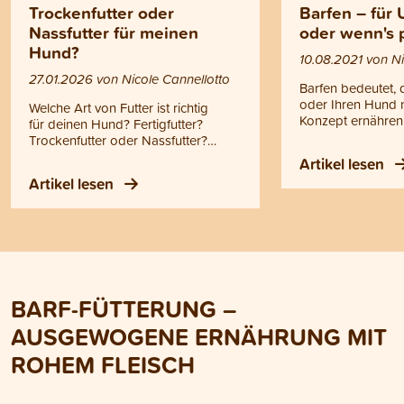
Trockenfutter oder
Barfen – für
Nassfutter für meinen
oder wenn's p
Hund?
10.08.2021 von Ni
27.01.2026 von Nicole Cannellotto
Barfen bedeutet, 
oder Ihren Hund
Welche Art von Futter ist richtig
Konzept ernähren.
für deinen Hund? Fertigfutter?
Abkürzung von Bi
Trockenfutter oder Nassfutter?
artgerechte Rohfü
Selber kochen? Oder Barfen? Die
Artikel lesen
Unterschied zur r
Entscheidung ist zum Teil eine Frage
Artikel lesen
Rohfütterung, bek
des Geschmacks. Grundsätzlich ist
beim Barfen nebe
mit allen Fütterungsvarianten eine
Innereien und Kno
gesunde Ernährung möglich.
Gemüse, Getreide
Dennoch gibt es wichtige
hochwertige Öle.
Unterschiede, die du kennen
solltest. Hier erfährst du, worauf es
bei der richtigen Fütterung deines
BARF-FÜTTERUNG –
Hundes ankommt.
AUSGEWOGENE ERNÄHRUNG MIT
ROHEM FLEISCH