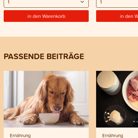
in den Warenkorb
in den 
PASSENDE BEITRÄGE
Ernährung
Ernährung