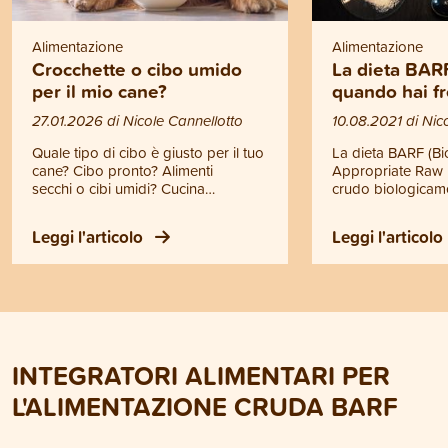
Alimentazione
Alimentazione
Crocchette o cibo umido
La dieta BARF
per il mio cane?
quando hai fr
27.01.2026 di Nicole Cannellotto
10.08.2021 di Nic
Quale tipo di cibo è giusto per il tuo
La dieta BARF (Bio
cane? Cibo pronto? Alimenti
Appropriate Raw 
secchi o cibi umidi? Cucina
crudo biologicam
casalinga? Dieta BARF? La
appropriato) è u
decisione è in parte una questione
nutrire il tuo can
Leggi l'articolo
Leggi l'articolo
di gusto. Fondamentalmente, con
sana. Contrariam
tutte le varianti di alimentazione è
all'alimentazione 
possibile una nutrizione sana.
BARF il tuo anima
Tuttavia ci sono differenze
carne cruda, frattag
importanti che dovresti conoscere.
ma anche frutta, v
Qui scoprirai cosa conta per nutrire
riso e oli di alta qu
correttamente il tuo cane.
INTEGRATORI ALIMENTARI PER
L'ALIMENTAZIONE CRUDA BARF