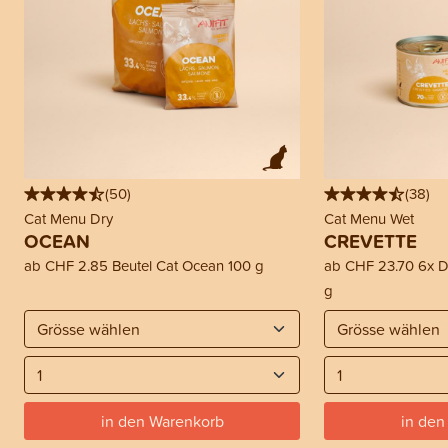
(
50
)
(
38
)
Cat Menu Dry
Cat Menu Wet
OCEAN
CREVETTE
ab
CHF 2.85
Beutel Cat Ocean 100 g
ab
CHF 23.70
6x D
g
in den Warenkorb
in den