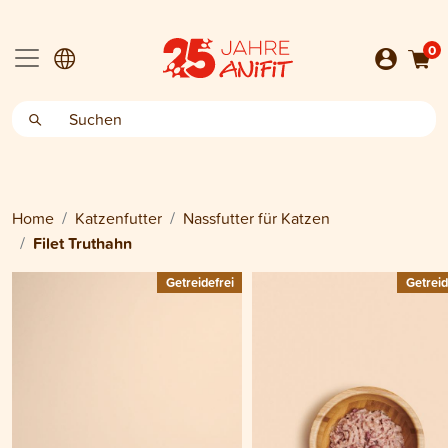
0
Home
Katzenfutter
Nassfutter für Katzen
Filet Truthahn
Getreidefrei
Getreid