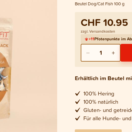
Beutel Dog/Cat Fish 100 g
CHF 10.95
zzgl. Versandkosten
+
11
Pfotenpunkte im A
−
+
1
Erhältlich im Beutel 
100% Hering
100% natürlich
Gluten- und getreid
Für alle Hunde- un