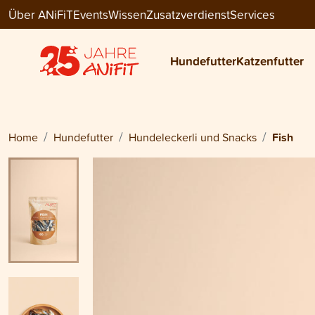
Über ANiFiT
Events
Wissen
Zusatzverdienst
Services
Dog Snack / Cat Snack
FISH
Hundefutter
Katzenfutter
CHF 10.95
Home
Hundefutter
Hundeleckerli und Snacks
Fish