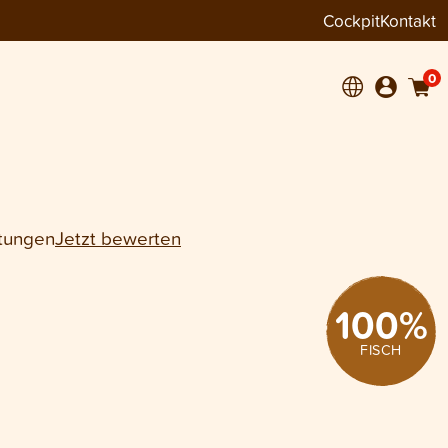
Cockpit
Kontakt
+
1
0
tungen
Jetzt bewerten
100
%
FISCH