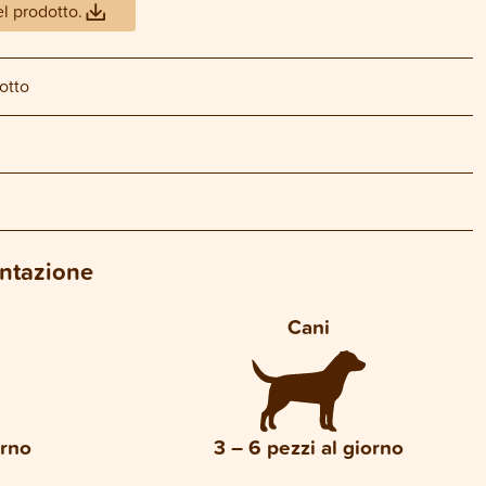
el prodotto.
otto
entazione
Cani
orno
3 – 6 pezzi al giorno