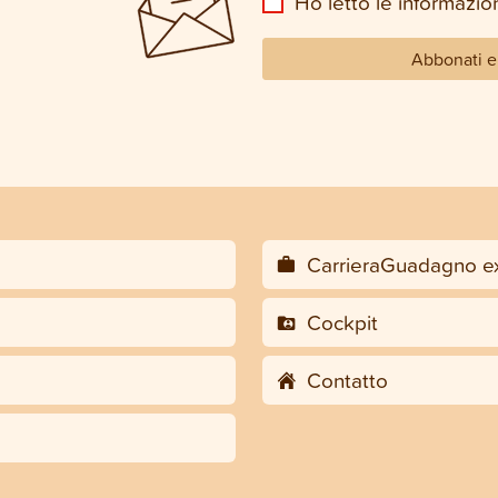
Ho letto le informazion
Abbonati e 
CarrieraGuadagno ex
Cockpit
Contatto