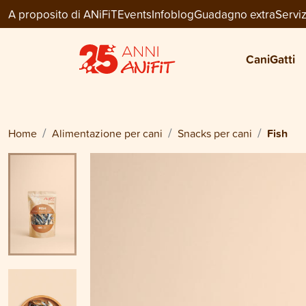
A proposito di ANiFiT
Events
Infoblog
Guadagno extra
Serviz
Dog Snack
FISH
Cani
Gatti
CHF 10.95
Home
Alimentazione per cani
Snacks per cani
Fish