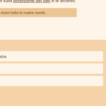
i sulla
protezione dei dati
e le accetto.
ricevi tutte le nostre novità
tra