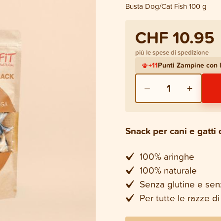
Busta Dog/Cat Fish 100 g
CHF 10.95
più le spese di spedizione
+
11
Punti Zampine con
−
+
1
Snack per cani e gatti
100% aringhe
100% naturale
Senza glutine e sen
Per tutte le razze di