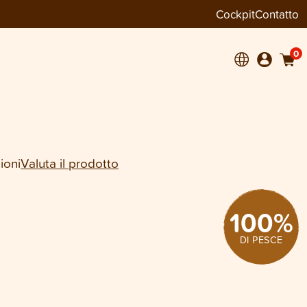
Cockpit
Contatto
+
1
0
ioni
Valuta il prodotto
100
%
DI PESCE