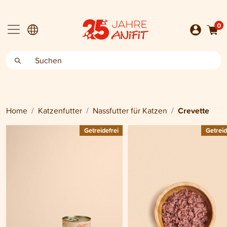
0
Home
Katzenfutter
Nassfutter für Katzen
Crevette
Getreidefrei
Getreid