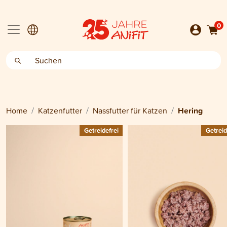
0
Home
Katzenfutter
Nassfutter für Katzen
Hering
Getreidefrei
Getreid