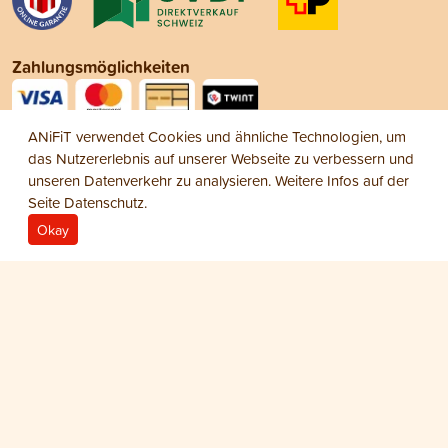
Zahlungsmöglichkeiten
ANiFiT verwendet Cookies und ähnliche Technologien, um
Social Media
das Nutzererlebnis auf unserer Webseite zu verbessern und
unseren Datenverkehr zu analysieren. Weitere Infos auf der
Seite
Datenschutz
.
Okay
Impressum
Datenschutz
AGB
© 2026 ANiFiT AG
Cat Menu Wet
HERING
ab
CHF 23.70
−
+
1
6 × 200 g
6 × 400 g