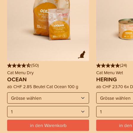
(
50
)
(
24
)
Cat Menu Dry
Cat Menu Wet
OCEAN
HERING
ab
CHF 2.85
Beutel Cat Ocean 100 g
ab
CHF 23.70
6x D
in den Warenkorb
in den