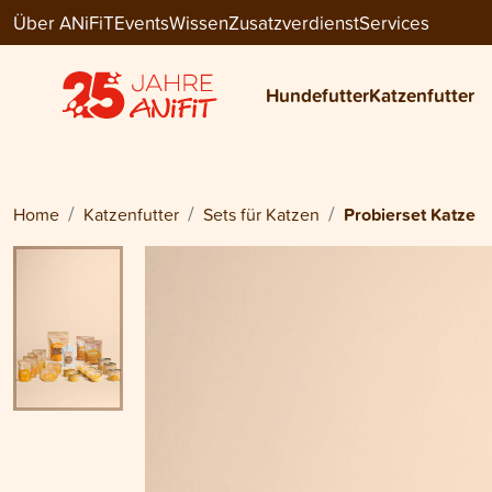
Über ANiFiT
Events
Wissen
Zusatzverdienst
Services
Cat Sets
PROBIERSET KATZE
Hundefutter
Katzenfutter
CHF 57.30
Home
Katzenfutter
Sets für Katzen
Probierset Katze