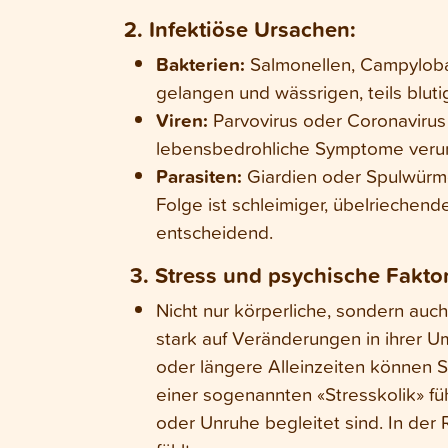
2. Infektiöse Ursachen:
Bakterien:
Salmonellen, Campylobac
gelangen und wässrigen, teils bluti
Viren:
Parvovirus oder Coronavirus 
lebensbedrohliche Symptome veru
Parasiten:
Giardien oder Spulwürm
Folge ist schleimiger, übelriech
entscheidend.
3.
Stress und psychische Fakto
Nicht nur körperliche, sondern auc
stark auf Veränderungen in ihrer 
oder längere Alleinzeiten können S
einer sogenannten «Stresskolik» füh
oder Unruhe begleitet sind. In de