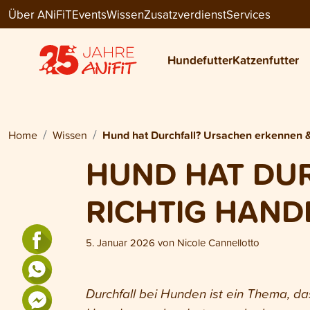
Über ANiFiT
Events
Wissen
Zusatzverdienst
Services
Hundefutter
Katzenfutter
Home
Wissen
Hund hat Durchfall? Ursachen erkennen &
HUND HAT DU
RICHTIG HAND
5. Januar 2026
von
Nicole Cannellotto
Durchfall bei Hunden ist ein Thema, d