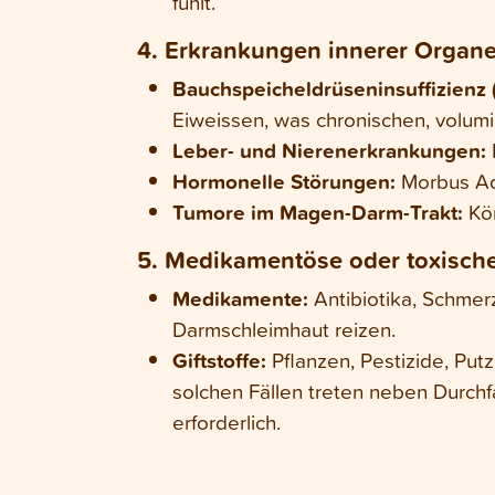
fühlt.
4. Erkrankungen innerer Organ
Bauchspeicheldrüseninsuffizienz 
Eiweissen, was chronischen, volum
Leber- und Nierenerkrankungen:
Hormonelle Störungen:
Morbus Add
Tumore im Magen-Darm-Trakt:
Kön
5. Medikamentöse oder toxisch
Medikamente:
Antibiotika, Schmer
Darmschleimhaut reizen.
Giftstoffe:
Pflanzen, Pestizide, Pu
solchen Fällen treten neben Durchfa
erforderlich.