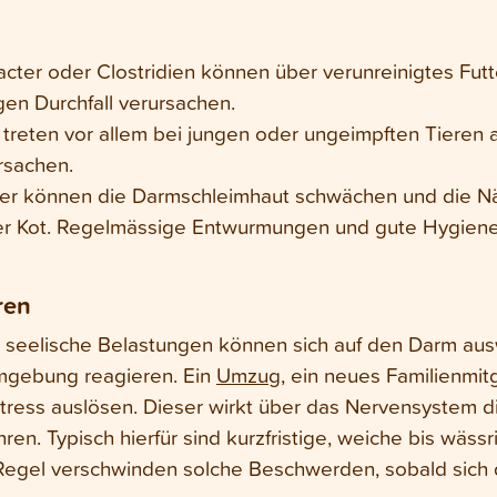
ter oder Clostridien können über verunreinigtes Futt
gen Durchfall verursachen.
treten vor allem bei jungen oder ungeimpften Tieren 
rsachen.
er können die Darmschleimhaut schwächen und die Näh
ender Kot. Regelmässige Entwurmungen und gute Hygie
ren
h seelische Belastungen können sich auf den Darm ausw
Umgebung reagieren. Ein
Umzug
, ein neues Familienmit
tress auslösen. Dieser wirkt über das Nervensystem di
ren. Typisch hierfür sind kurzfristige, weiche bis wässr
r Regel verschwinden solche Beschwerden, sobald sic