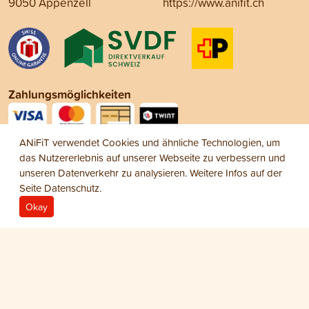
9050 Appenzell
https://www.anifit.ch
Zahlungsmöglichkeiten
ANiFiT verwendet Cookies und ähnliche Technologien, um
Social Media
das Nutzererlebnis auf unserer Webseite zu verbessern und
unseren Datenverkehr zu analysieren. Weitere Infos auf der
Seite
Datenschutz
.
Okay
Impressum
Datenschutz
AGB
© 2026 ANiFiT AG
Dog Extra
PFERD
CHF 10.55
−
+
1
Wurst Dog Pferd 600 g