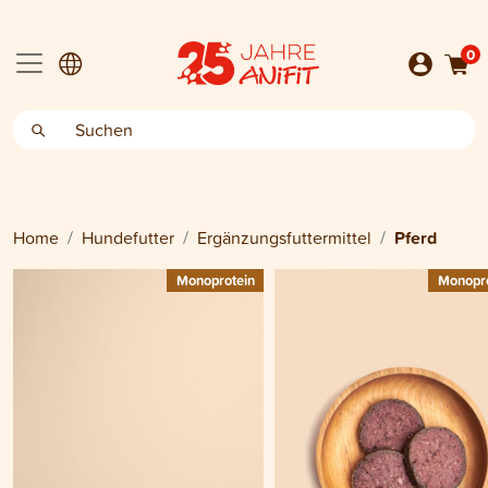
0
Home
Hundefutter
Ergänzungsfuttermittel
Pferd
Monoprotein
Monopro