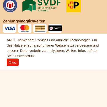
Zahlungsmöglichkeiten
Social Media
ANiFiT verwendet Cookies und ähnliche Technologien, um
das Nutzererlebnis auf unserer Webseite zu verbessern und
unseren Datenverkehr zu analysieren. Weitere Infos auf der
Seite
Datenschutz
.
Okay
Impressum
Datenschutz
AGB
© 2026 ANiFiT AG
Dog Extra / Cat Extra
NATURKRAFT PRO-4
CHF 65.50
−
+
1
Dose Dog/Cat Naturkraft Pro-4 300 g