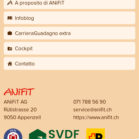
A proposito di ANiFiT
Infoblog
CarrieraGuadagno extra
Cockpit
Contatto
ANiFiT AG
071 788 56 90
Rütistrasse 20
service@anifit.ch
9050 Appenzell
https://www.anifit.ch