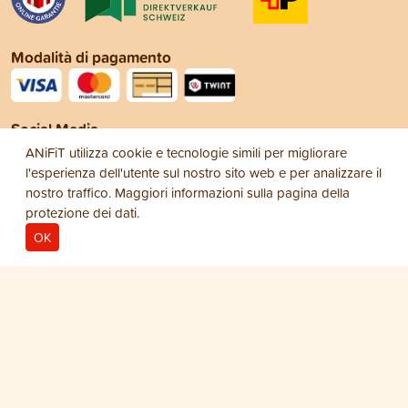
Modalità di pagamento
Social Media
ANiFiT utilizza cookie e tecnologie simili per migliorare
l'esperienza dell'utente sul nostro sito web e per analizzare il
nostro traffico. Maggiori informazioni sulla pagina della
protezione dei dati
.
OK
Note legali
Protezione dei dati
Condizioni
© 2026
generali di vendita (CGV)
ANiFiT AG
Dog Extra
NATURKRAFT PRO-4
CHF 65.50
−
+
1
Barattolo Dog/Cat Naturkraft Pro-4 300 g