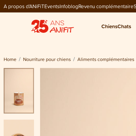
A propos d'ANiFiT
Events
Infoblog
Revenu complémentaire
S
Dog Extra
NATURKRAFT PRO-4
Chiens
Chats
CHF 65.50
Home
Nourriture pour chiens
Aliments complémentaires