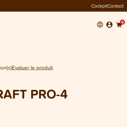
Cockpit
Contact
−
+
1
300 g
0
ion(s)
Evaluer le produit
AFT PRO-4