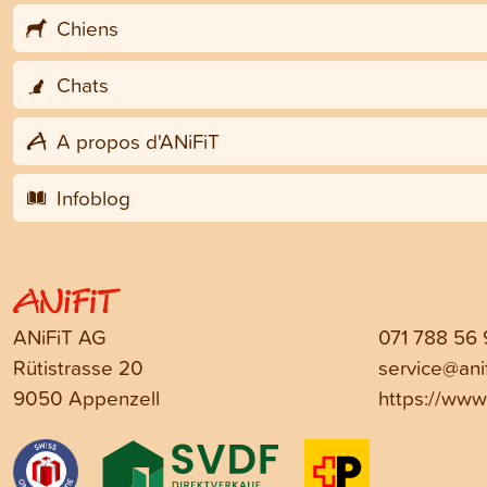
Chiens
Chats
A propos d'ANiFiT
Infoblog
ANiFiT AG
071 788 56
Rütistrasse 20
service@anif
9050 Appenzell
https://www.