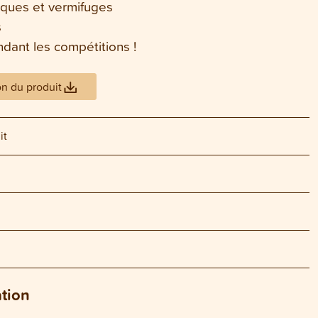
tiques et vermifuges
s
ndant les compétitions !
on du produit
it
ation