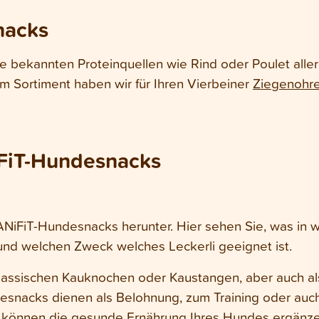
nacks
 bekannten Proteinquellen wie Rind oder Poulet allergi
em Sortiment haben wir für Ihren Vierbeiner
Ziegenohr
iFiT-Hundesnacks
 ANiFiT-Hundesnacks herunter. Hier sehen Sie, was in w
und welchen Zweck welches Leckerli geeignet ist.
klassischen Kauknochen oder Kaustangen, aber auch al
esnacks dienen als Belohnung, zum Training oder auch 
und können die gesunde Ernährung Ihres Hundes ergänze