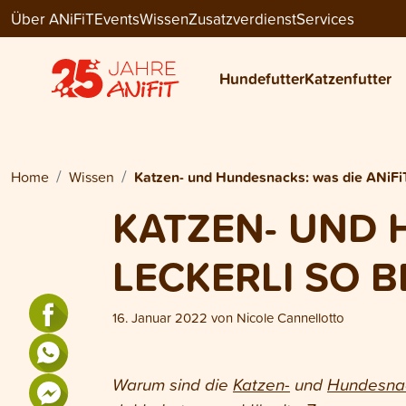
Über ANiFiT
Events
Wissen
Zusatzverdienst
Services
Hundefutter
Katzenfutter
Home
Wissen
Katzen- und Hundesnacks: was die ANiFi
KATZEN- UND 
LECKERLI SO 
16. Januar 2022
von
Nicole Cannellotto
Warum sind die
Katzen-
und
Hundesna