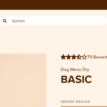
−
1
4 kg
3 x 4 kg
79 Bewer
Dog Menu Dry
BASIC
GRÖSSE WÄHLEN