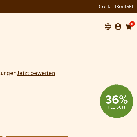
Cockpit
Kontakt
+
0
tungen
Jetzt bewerten
36
%
FLEISCH