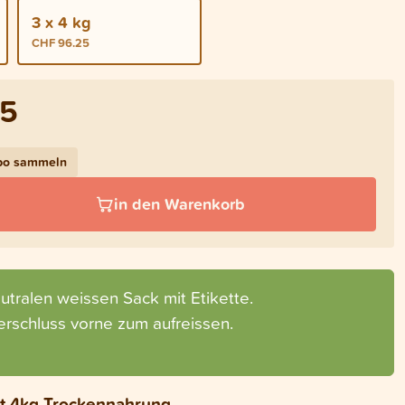
3 x 4 kg
CHF 96.25
75
Abo sammeln
in den Warenkorb
utralen weissen Sack mit Etikette.
rschluss vorne zum aufreissen.
mit 4kg Trockennahrung