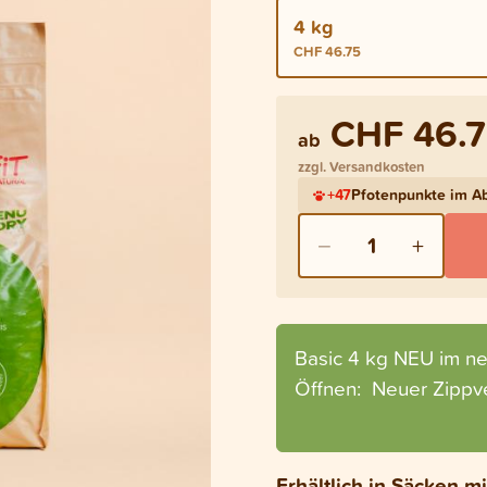
4 kg
CHF 46.75
CHF 46.
ab
zzgl. Versandkosten
+
47
Pfotenpunkte im 
−
+
1
Basic 4 kg NEU im ne
Öffnen: Neuer Zippve
Erhältlich in Säcken 