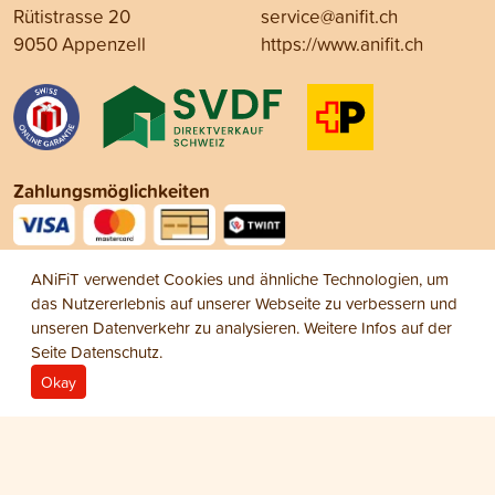
Rütistrasse 20
service@anifit.ch
9050 Appenzell
https://www.anifit.ch
Zahlungsmöglichkeiten
Social Media
Impressum
Datenschutz
AGB
© 2026 ANiFiT AG
Cat Snack
CHIPS
ANiFiT verwendet Cookies und ähnliche Technologien, um
CHF 7.65