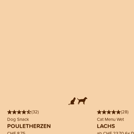
(
32
)
(
28
)
Dog Snack
Cat Menu Wet
POULETHERZEN
LACHS
CHF 8.75
ab
CHF 23.70
6x D