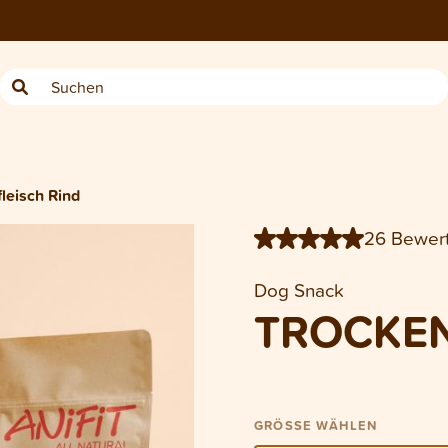
−
1
200 g
1 kg
leisch Rind
26 Bewer
Dog Snack
TROCKEN
GRÖSSE WÄHLEN