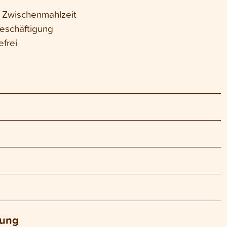
e Zwischenmahlzeit
eschäftigung
efrei
lung