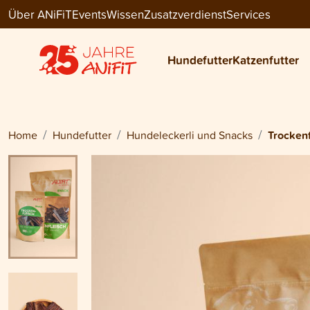
Über ANiFiT
Events
Wissen
Zusatzverdienst
Services
Dog Snack
TROCKENFLEISCH RIND
Hundefutter
Katzenfutter
ab
CHF 13.20
Home
Hundefutter
Hundeleckerli und Snacks
Trockenf