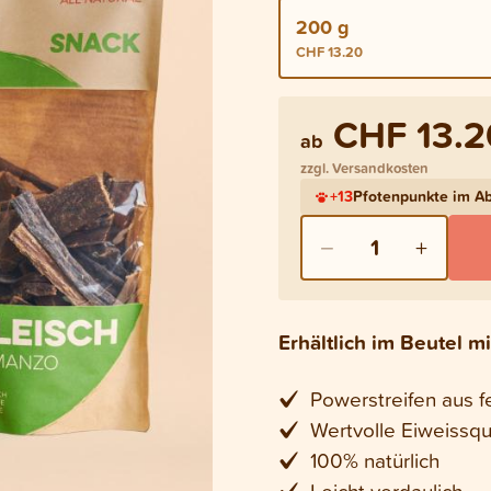
200 g
CHF 13.20
CHF 13.2
ab
zzgl. Versandkosten
+
13
Pfotenpunkte im A
−
+
1
Erhältlich im Beutel 
Powerstreifen aus f
Wertvolle Eiweissqu
100% natürlich
Leicht verdaulich