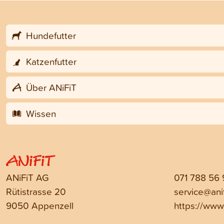
Hundefutter
Katzenfutter
Über ANiFiT
Wissen
ANiFiT AG
071 788 56
Rütistrasse 20
service@anif
9050 Appenzell
https://www.