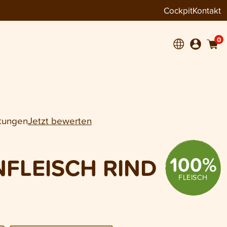
Cockpit
Kontakt
+
0
tungen
Jetzt bewerten
100
%
FLEISCH RIND
FLEISCH