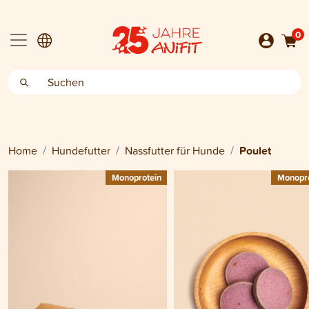
0
Home
Hundefutter
Nassfutter für Hunde
Poulet
Monoprotein
Monopro