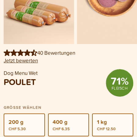
40 Bewertungen
Jetzt bewerten
Dog Menu Wet
71
%
POULET
FLEISCH
GRÖSSE WÄHLEN
200 g
400 g
1 kg
CHF 5.30
CHF 6.35
CHF 12.50