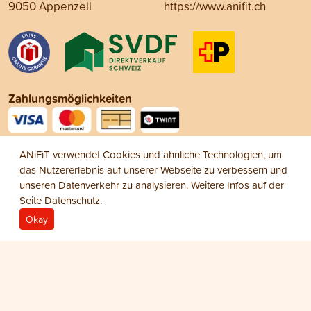
9050 Appenzell
https://www.anifit.ch
Zahlungsmöglichkeiten
Social Media
ANiFiT verwendet Cookies und ähnliche Technologien, um
das Nutzererlebnis auf unserer Webseite zu verbessern und
unseren Datenverkehr zu analysieren. Weitere Infos auf der
Seite
Datenschutz
.
Okay
Impressum
Datenschutz
AGB
© 2026 ANiFiT AG
Cat Sets
KITTENSET
CHF 64.15