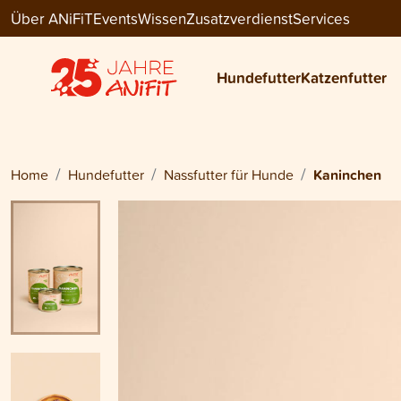
Über ANiFiT
Events
Wissen
Zusatzverdienst
Services
Dog Menu Wet
KANINCHEN
Hundefutter
Katzenfutter
ab
CHF 23.70
Home
Hundefutter
Nassfutter für Hunde
Kaninchen