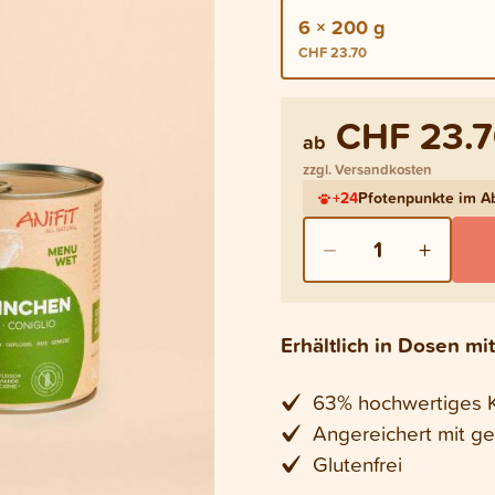
6 × 200 g
CHF 23.70
CHF 23.
ab
zzgl. Versandkosten
+
24
Pfotenpunkte im 
−
+
1
Erhältlich in Dosen m
63% hochwertiges Ka
Angereichert mit 
Glutenfrei