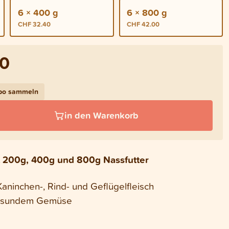
6 × 400 g
6 × 800 g
CHF 32.40
CHF 42.00
70
Abo sammeln
in den Warenkorb
it 200g, 400g und 800g Nassfutter
ninchen-, Rind- und Geflügelfleisch
gesundem Gemüse