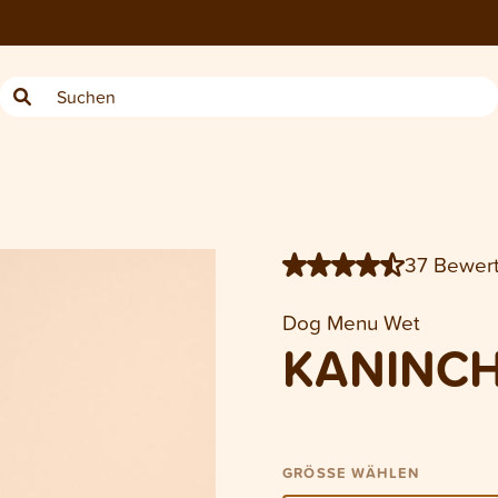
6 × 200 g
6 × 400 g
37 Bewer
Dog Menu Wet
KANINC
GRÖSSE WÄHLEN