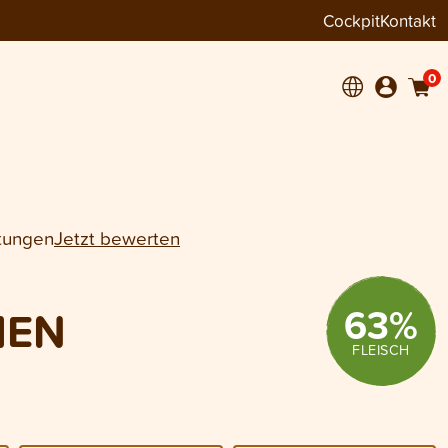
Cockpit
Kontakt
−
+
1
6 × 800 g
0
tungen
Jetzt bewerten
63
%
HEN
FLEISCH