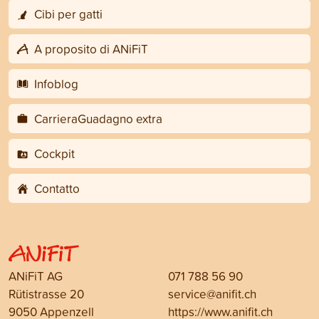
Cibi per gatti
A proposito di ANiFiT
Infoblog
CarrieraGuadagno extra
Cockpit
Contatto
ANiFiT AG
071 788 56 90
Rütistrasse 20
service@anifit.ch
9050 Appenzell
https://www.anifit.ch