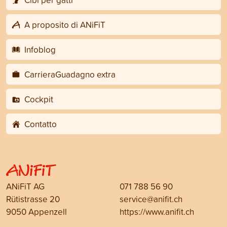
A proposito di ANiFiT
Infoblog
CarrieraGuadagno extra
Cockpit
Contatto
ANiFiT AG
071 788 56 90
Rütistrasse 20
service@anifit.ch
9050 Appenzell
https://www.anifit.ch