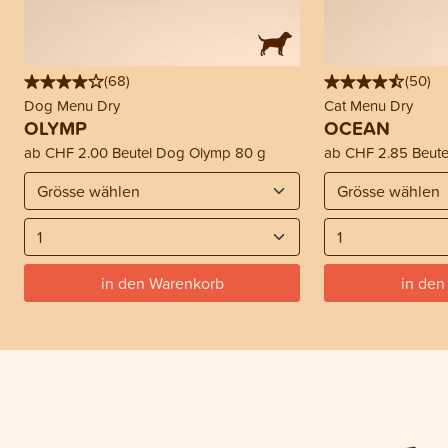
(
68
)
(
50
)
Dog Menu Dry
Cat Menu Dry
OLYMP
OCEAN
ab
CHF 2.00
Beutel Dog Olymp 80 g
ab
CHF 2.85
Beute
in den Warenkorb
in den