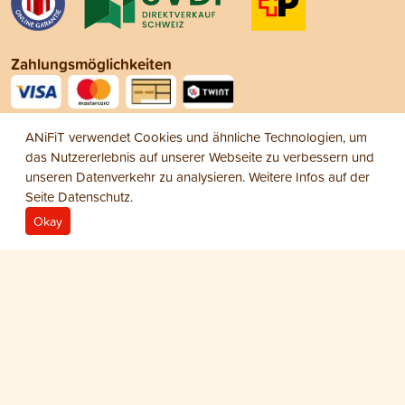
Zahlungsmöglichkeiten
Social Media
ANiFiT verwendet Cookies und ähnliche Technologien, um
das Nutzererlebnis auf unserer Webseite zu verbessern und
unseren Datenverkehr zu analysieren. Weitere Infos auf der
Seite
Datenschutz
.
Okay
Impressum
Datenschutz
AGB
© 2026 ANiFiT AG
Dog Care / Cat Care
AUGENPFLEGE ANIBIO
CHF 13.75
Flasche Dog/Cat Augenpflege ANIBIO 20 ml
−
+
1