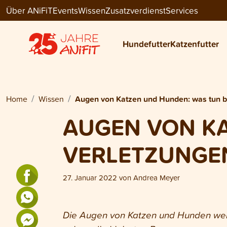
Über ANiFiT
Events
Wissen
Zusatzverdienst
Services
Hundefutter
Katzenfutter
Home
Wissen
Augen von Katzen und Hunden: was tun b
AUGEN VON KA
VERLETZUNGE
27. Januar 2022
von
Andrea Meyer
Die Augen von Katzen und Hunden weis