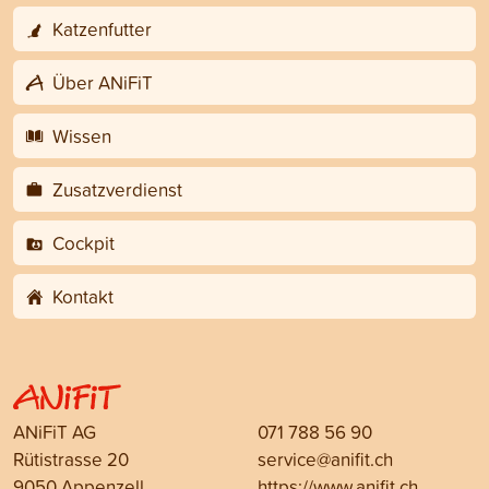
Katzenfutter
Über ANiFiT
Wissen
Zusatzverdienst
Cockpit
Kontakt
ANiFiT AG
071 788 56 90
Rütistrasse 20
service@anifit.ch
9050 Appenzell
https://www.anifit.ch