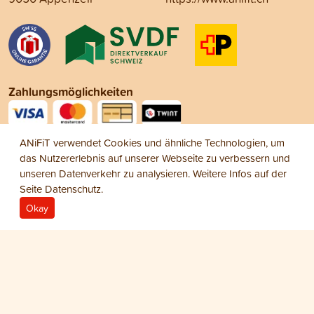
Zahlungsmöglichkeiten
ANiFiT verwendet Cookies und ähnliche Technologien, um
Social Media
das Nutzererlebnis auf unserer Webseite zu verbessern und
unseren Datenverkehr zu analysieren. Weitere Infos auf der
Seite
Datenschutz
.
Okay
Impressum
Datenschutz
AGB
© 2026 ANiFiT AG
Dog Snack
TRAINING
CHF 13.70
−
+
1
Beutel Dog Training 140 g