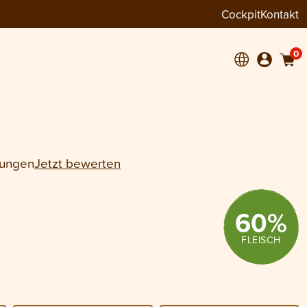
Cockpit
Kontakt
−
+
1
0
tungen
Jetzt bewerten
60
%
FLEISCH