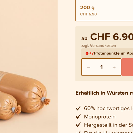
200 g
CHF 6.90
CHF 6.9
ab
zzgl. Versandkosten
+
7
Pfotenpunkte im A
−
+
1
Erhältlich in Würsten 
60% hochwertiges H
Monoprotein
Hergestellt in der 
Für alle Hunderass