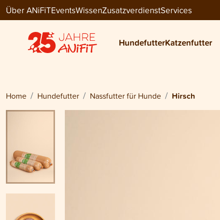
Über ANiFiT
Events
Wissen
Zusatzverdienst
Services
Dog Menu Wet
HIRSCH
Hundefutter
Katzenfutter
ab
CHF 6.90
Home
Hundefutter
Nassfutter für Hunde
Hirsch