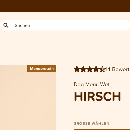
200 g
400 g
1 kg
14 Bewer
Monoprotein
Monoprotein
Dog Menu Wet
HIRSCH
GRÖSSE WÄHLEN