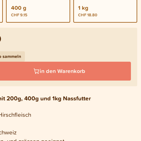
400 g
1 kg
CHF 9.15
CHF 18.80
0
bo sammeln
in den Warenkorb
mit 200g, 400g und 1kg Nassfutter
irschfleisch
Schweiz
en- und grössen geeignet