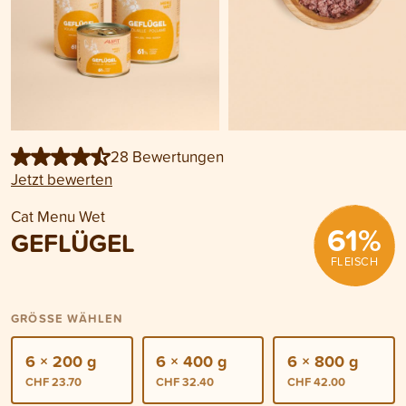
28 Bewertungen
Jetzt bewerten
Cat Menu Wet
61
%
GEFLÜGEL
FLEISCH
GRÖSSE WÄHLEN
6 × 200 g
6 × 400 g
6 × 800 g
CHF 23.70
CHF 32.40
CHF 42.00