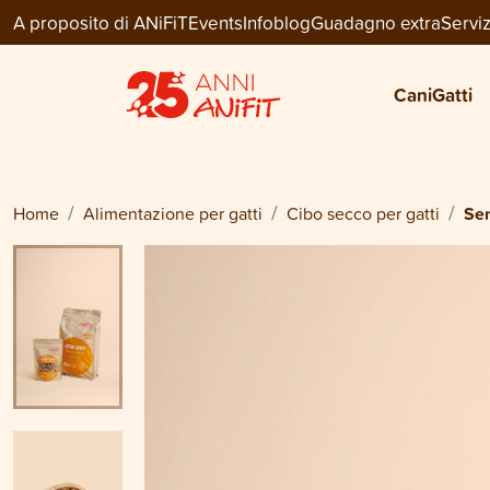
A proposito di ANiFiT
Events
Infoblog
Guadagno extra
Serviz
Cat Menu Dry
SEMI DRY
Cani
Gatti
da
CHF 4.95
Home
Alimentazione per gatti
Cibo secco per gatti
Se