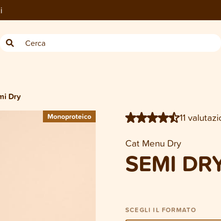
i
100 g
2 kg
3 x 2 kg
mi Dry
11 valutazi
Monoproteico
Monoproteico
Cat Menu Dry
SEMI DR
SCEGLI IL FORMATO