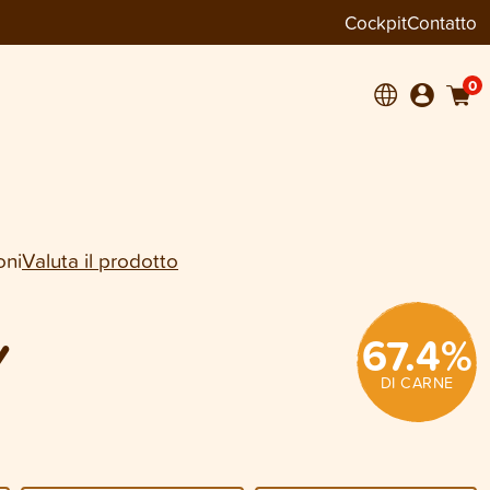
Cockpit
Contatto
−
+
1
0
oni
Valuta il prodotto
67.4
%
Y
DI CARNE