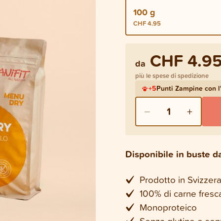
100 g
CHF 4.95
CHF 4.9
da
più le spese di spedizione
+
5
Punti Zampine con 
−
+
1
Disponibile in buste d
Prodotto in Svizzera
100% di carne fresc
Monoproteico
Senza glutine e sen