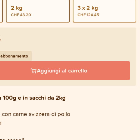
2 kg
3 x 2 kg
CHF 43.20
CHF 124.45
5
l'abbonamento
Aggiungi al carrello
a 100g e in sacchi da 2kg
 con carne svizzera di pollo
a
za cereali