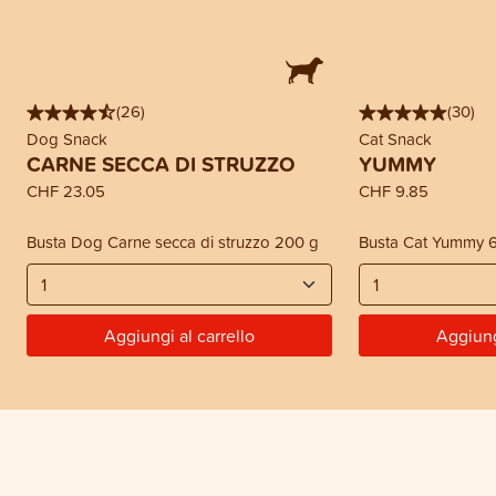
(
26
)
(
30
)
Dog Snack
Cat Snack
CARNE SECCA DI STRUZZO
YUMMY
CHF 23.05
CHF 9.85
Busta Dog Carne secca di struzzo 200 g
Busta Cat Yummy 
Aggiungi al carrello
Aggiung