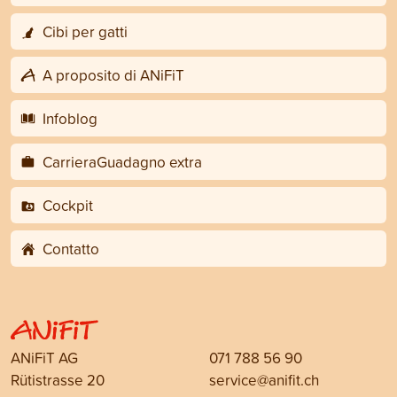
Cibi per gatti
A proposito di ANiFiT
Infoblog
CarrieraGuadagno extra
Cockpit
Contatto
ANiFiT AG
071 788 56 90
Rütistrasse 20
service@anifit.ch