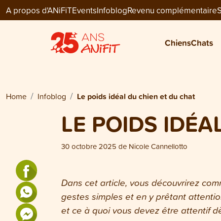
A propos d'ANiFiT
Events
Infoblog
Revenu complémentaire
S
Chiens
Chats
Home
Infoblog
Le poids idéal du chien et du chat
LE POIDS IDÉA
30 octobre 2025
de
Nicole Cannellotto
Dans cet article, vous découvrirez com
gestes simples et en y prêtant attenti
et ce à quoi vous devez être attentif 