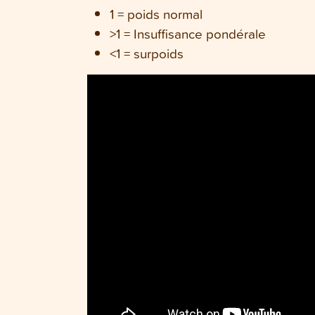
1 = poids normal
>1 = Insuffisance pondérale
<1 = surpoids