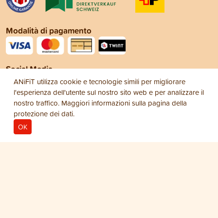
Modalità di pagamento
Social Media
ANiFiT utilizza cookie e tecnologie simili per migliorare
l'esperienza dell'utente sul nostro sito web e per analizzare il
nostro traffico. Maggiori informazioni sulla pagina della
protezione dei dati
.
OK
Note legali
Protezione dei dati
Condizioni
© 2026
generali di vendita (CGV)
ANiFiT AG
Dog Extra
NATURKRAFT PRO-4
CHF 65.50
−
+
1
Barattolo Dog/Cat Naturkraft Pro-4 300 g