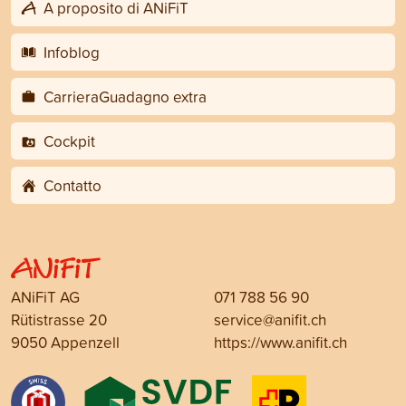
A proposito di ANiFiT
Infoblog
CarrieraGuadagno extra
Cockpit
Contatto
ANiFiT AG
071 788 56 90
Rütistrasse 20
service@anifit.ch
9050 Appenzell
https://www.anifit.ch