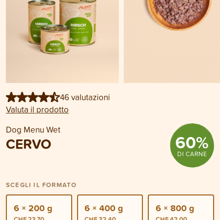
46 valutazioni
Valuta il prodotto
Dog Menu Wet
60
%
CERVO
DI CARNE
SCEGLI IL FORMATO
6 × 200 g
6 × 400 g
6 × 800 g
CHF 23.70
CHF 32.40
CHF 42.00