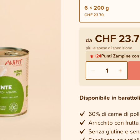
6 × 200 g
CHF 23.70
CHF 23.
da
più le spese di spedizione
+
24
Punti Zampine con
−
+
1
Disponibile in baratto
60% di carne di pollo
Arricchito con frutta
Senza glutine e sen
Eccellente appetibil