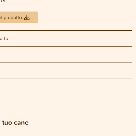
el prodotto.
otto
l tuo cane