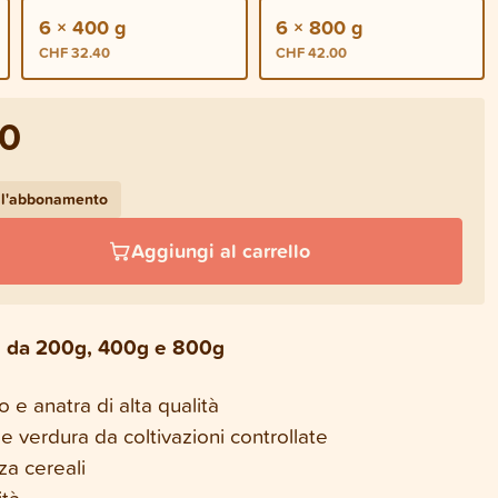
6 × 400 g
6 × 800 g
CHF 32.40
CHF 42.00
70
 l'abbonamento
Aggiungi al carrello
li da 200g, 400g e 800g
 e anatra di alta qualità
 e verdura da coltivazioni controllate
za cereali
ità