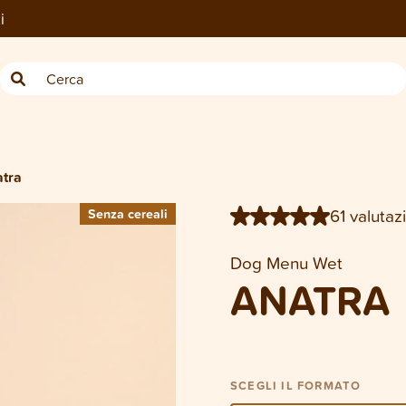
i
6 × 200 g
6 × 400 g
tra
61 valutaz
Senza cereali
Senza cereali
Dog Menu Wet
ANATRA
SCEGLI IL FORMATO