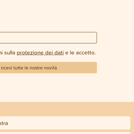
i sulla
protezione dei dati
e le accetto.
ricevi tutte le nostre novità
tra