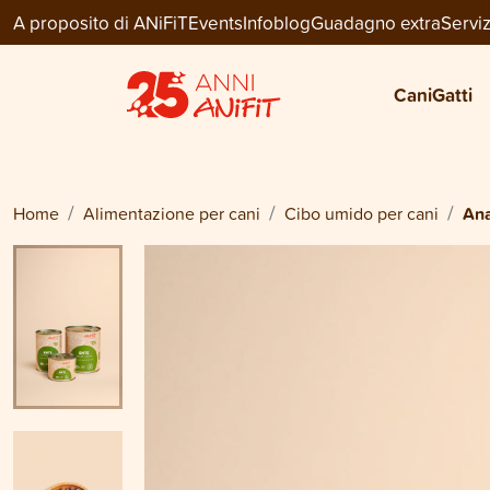
A proposito di ANiFiT
Events
Infoblog
Guadagno extra
Serviz
Dog Menu Wet
ANATRA
Cani
Gatti
da
CHF 23.70
Home
Alimentazione per cani
Cibo umido per cani
Ana