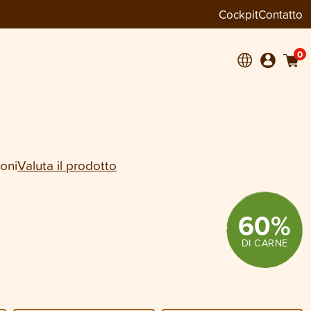
Cockpit
Contatto
−
+
1
6 × 800 g
0
ioni
Valuta il prodotto
60
%
DI CARNE