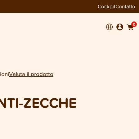
Cockpit
Contatto
−
+
1
0
ioni
Valuta il prodotto
NTI-ZECCHE