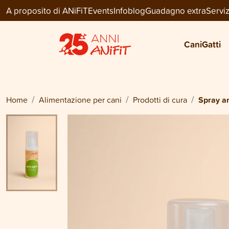
A proposito di ANiFiT
Events
Infoblog
Guadagno extra
Serviz
Dog Care
SPRAY ANTI-ZECCHE
Cani
Gatti
CHF 11.00
Home
Alimentazione per cani
Prodotti di cura
Spray a