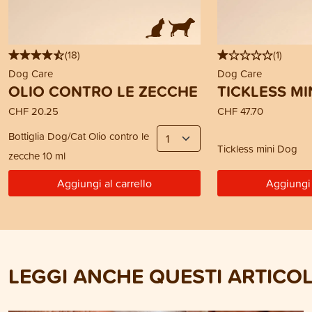
(
18
)
(
1
)
Dog Care
Dog Care
OLIO CONTRO LE ZECCHE
TICKLESS MI
CHF 20.25
CHF 47.70
Bottiglia Dog/Cat Olio contro le
Tickless mini Dog
zecche 10 ml
Aggiungi al carrello
Aggiungi 
LEGGI ANCHE QUESTI ARTICOL