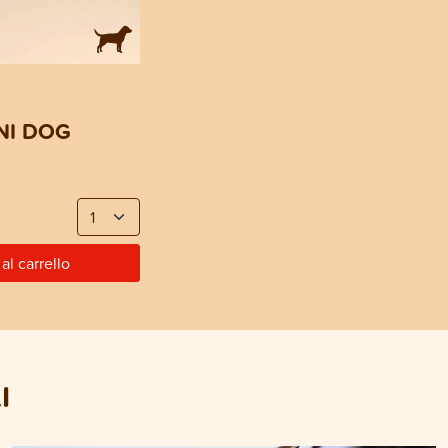
NI DOG
al carrello
I