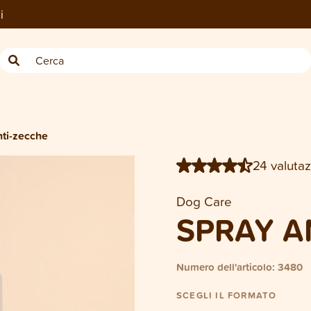
i
Bottiglia Dog Anti-zecche 100 ml
nti-zecche
24 valutaz
Dog Care
SPRAY A
Numero dell'articolo: 3480
SCEGLI IL FORMATO