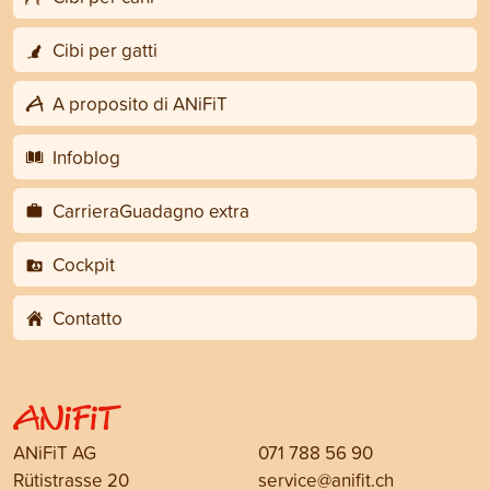
Cibi per gatti
A proposito di ANiFiT
Infoblog
CarrieraGuadagno extra
Cockpit
Contatto
ANiFiT AG
071 788 56 90
Rütistrasse 20
service@anifit.ch