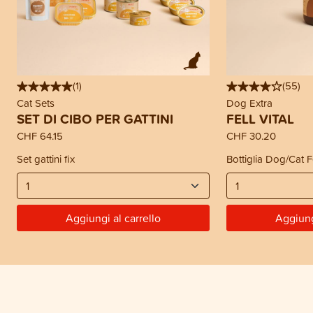
(
1
)
(
55
)
Cat Sets
Dog Extra
SET DI CIBO PER GATTINI
FELL VITAL
CHF 64.15
CHF 30.20
Set gattini fix
Bottiglia Dog/Cat F
Aggiungi al carrello
Aggiung