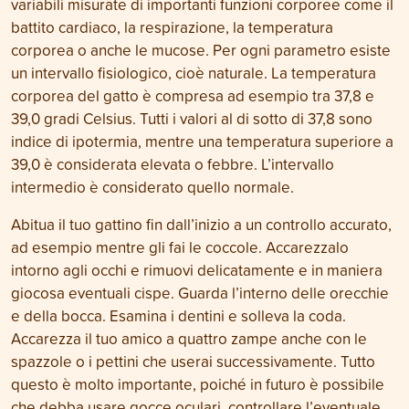
variabili misurate di importanti funzioni corporee come il
battito cardiaco, la respirazione, la temperatura
corporea o anche le mucose. Per ogni parametro esiste
un intervallo fisiologico, cioè naturale. La temperatura
corporea del gatto è compresa ad esempio tra 37,8 e
39,0 gradi Celsius. Tutti i valori al di sotto di 37,8 sono
indice di ipotermia, mentre una temperatura superiore a
39,0 è considerata elevata o febbre. L’intervallo
intermedio è considerato quello normale.
Abitua il tuo gattino fin dall’inizio a un controllo accurato,
ad esempio mentre gli fai le coccole. Accarezzalo
intorno agli occhi e rimuovi delicatamente e in maniera
giocosa eventuali cispe. Guarda l’interno delle orecchie
e della bocca. Esamina i dentini e solleva la coda.
Accarezza il tuo amico a quattro zampe anche con le
spazzole o i pettini che userai successivamente. Tutto
questo è molto importante, poiché in futuro è possibile
che debba usare gocce oculari, controllare l’eventuale