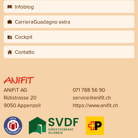
Infoblog
CarrieraGuadagno extra
Cockpit
Contatto
ANiFiT AG
071 788 56 90
Rütistrasse 20
service@anifit.ch
9050 Appenzell
https://www.anifit.ch