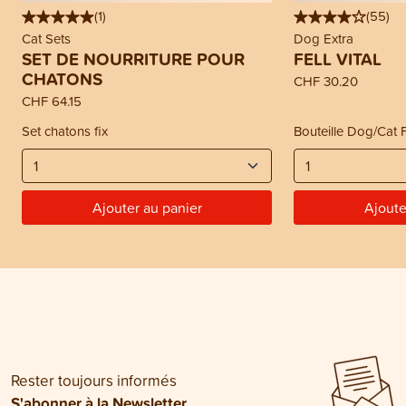
(
1
)
(
55
)
Cat Sets
Dog Extra
SET DE NOURRITURE POUR
FELL VITAL
CHATONS
CHF 30.20
CHF 64.15
Set chatons fix
Bouteille Dog/Cat F
Ajouter au panier
Ajoute
Rester toujours informés
S'abonner à la Newsletter