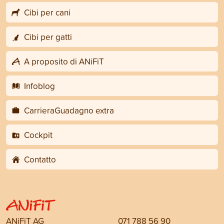
Cibi per cani
Cibi per gatti
A proposito di ANiFiT
Infoblog
CarrieraGuadagno extra
Cockpit
Contatto
ANiFiT AG
071 788 56 90