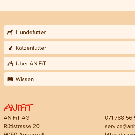
Hundefutter
Katzenfutter
Über ANiFiT
Wissen
ANiFiT AG
071 788 56
Rütistrasse 20
service@anif
9050 Appenzell
https://www.