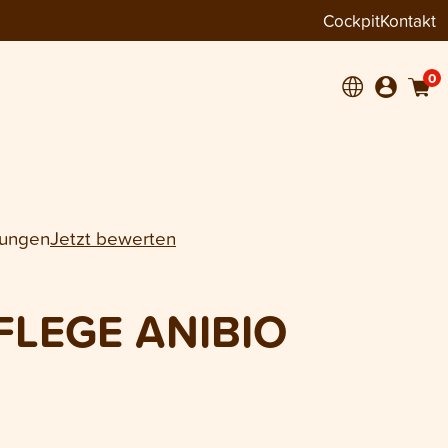
Cockpit
Kontakt
−
+
1
NIBIO 30 ml
0
tungen
Jetzt bewerten
LEGE ANIBIO