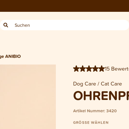
Flasche Dog/Cat Ohrenpflege A
ge ANIBIO
15 Bewer
Dog Care / Cat Care
OHRENPF
Artikel Nummer: 3420
GRÖSSE WÄHLEN