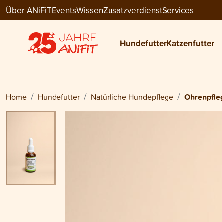
Über ANiFiT
Events
Wissen
Zusatzverdienst
Services
Dog Care / Cat Care
OHRENPFLEGE ANIBIO
Hundefutter
Katzenfutter
CHF 13.75
Home
Hundefutter
Natürliche Hundepflege
Ohrenpfle