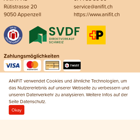
Rütistrasse 20
service@anifit.ch
9050 Appenzell
https://www.anifit.ch
Zahlungsmöglichkeiten
Social Media
ANiFiT verwendet Cookies und ähnliche Technologien, um
das Nutzererlebnis auf unserer Webseite zu verbessern und
unseren Datenverkehr zu analysieren. Weitere Infos auf der
Seite
Datenschutz
.
Okay
Impressum
Datenschutz
AGB
© 2026 ANiFiT AG
Cat Snack
YUMMY
CHF 9.85