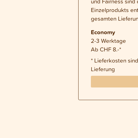
und Fairness sind 
Einzelprodukts en
gesamten Lieferun
Economy
2-3 Werktage
Ab CHF 8.-*
* Lieferkosten si
Lieferung