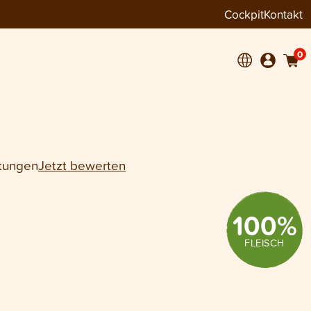
Cockpit
Kontakt
+
1
0
tungen
Jetzt bewerten
100
%
FLEISCH