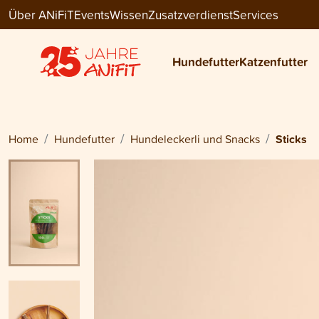
Über ANiFiT
Events
Wissen
Zusatzverdienst
Services
Dog Snack
STICKS
Hundefutter
Katzenfutter
CHF 21.90
Home
Hundefutter
Hundeleckerli und Snacks
Sticks