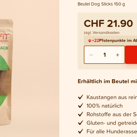
Beutel Dog Sticks 150 g
CHF 21.90
zzgl. Versandkosten
+
22
Pfotenpunkte im 
−
+
1
Erhältlich im Beutel 
Kaustangen aus rei
100% natürlich
Rohstoffe aus der 
Gluten- und getreid
Für alle Hunderass