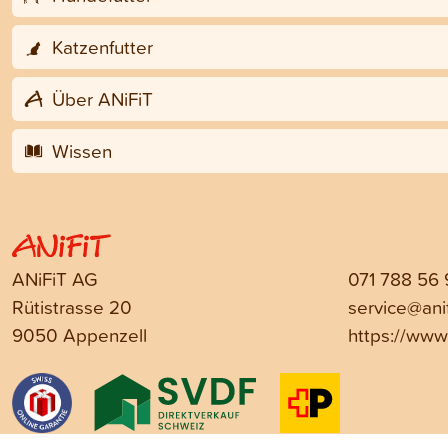
Katzenfutter
Über ANiFiT
Wissen
ANiFiT AG
071 788 56
Rütistrasse 20
service@anif
9050 Appenzell
https://www.