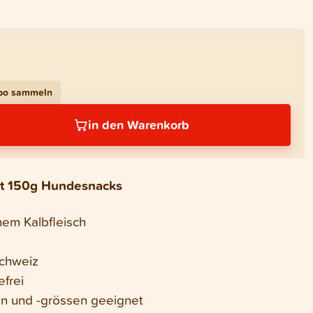
Abo sammeln
in den Warenkorb
mit 150g Hundesnacks
nem Kalbfleisch
Schweiz
efrei
en und -grössen geeignet